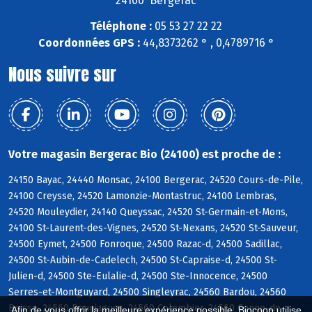
24100 Bergerac
Téléphone :
05 53 27 22 22
Coordonnées GPS :
44,8373262 ° , 0,4789716 °
Nous suivre sur
Votre magasin Bergerac Bio (24100) est proche de :
24150 Bayac, 24440 Monsac, 24100 Bergerac, 24520 Cours-de-Pile,
24100 Creysse, 24520 Lamonzie-Montastruc, 24100 Lembras,
24520 Mouleydier, 24140 Queyssac, 24520 St-Germain-et-Mons,
24100 St-Laurent-des-Vignes, 24520 St-Nexans, 24520 St-Sauveur,
24500 Eymet, 24500 Fonroque, 24500 Razac-d, 24500 Sadillac,
24500 St-Aubin-de-Cadelech, 24500 St-Capraise-d, 24500 St-
Julien-d, 24500 Ste-Eulalie-d, 24500 Ste-Innocence, 24500
Serres-et-Montguyard, 24500 Singleyrac, 24560 Bardou, 24560
Boisse, 24560 Bouniagues, 24560 Colombier, 24560 Conne-de-
Afin de vous offrir la meilleure expérience possible, Biocoop utilise