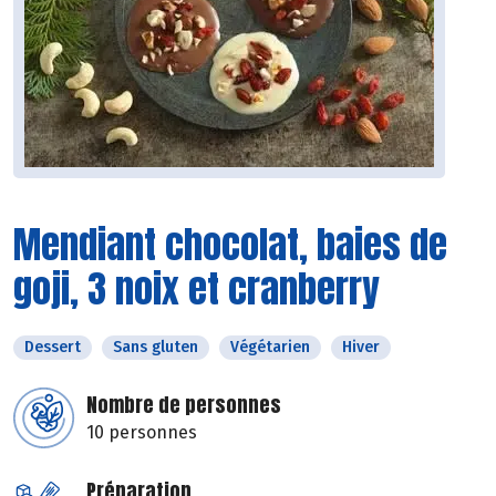
Mendiant chocolat, baies de
goji, 3 noix et cranberry
Dessert
Sans gluten
Végétarien
Hiver
Nombre de personnes
10 personnes
Préparation