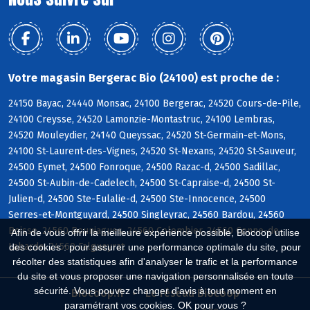
Votre magasin Bergerac Bio (24100) est proche de :
24150 Bayac, 24440 Monsac, 24100 Bergerac, 24520 Cours-de-Pile,
24100 Creysse, 24520 Lamonzie-Montastruc, 24100 Lembras,
24520 Mouleydier, 24140 Queyssac, 24520 St-Germain-et-Mons,
24100 St-Laurent-des-Vignes, 24520 St-Nexans, 24520 St-Sauveur,
24500 Eymet, 24500 Fonroque, 24500 Razac-d, 24500 Sadillac,
24500 St-Aubin-de-Cadelech, 24500 St-Capraise-d, 24500 St-
Julien-d, 24500 Ste-Eulalie-d, 24500 Ste-Innocence, 24500
Serres-et-Montguyard, 24500 Singleyrac, 24560 Bardou, 24560
Boisse, 24560 Bouniagues, 24560 Colombier, 24560 Conne-de-
Afin de vous offrir la meilleure expérience possible, Biocoop utilise
Labarde, 24560 Falgueyrat
des cookies : pour assurer une performance optimale du site, pour
récolter des statistiques afin d'analyser le trafic et la performance
du site et vous proposer une navigation personnalisée en toute
sécurité. Vous pouvez changer d'avis à tout moment en
Biocoop.fr
Le réseau Biocoop
paramétrant vos cookies. OK pour vous ?