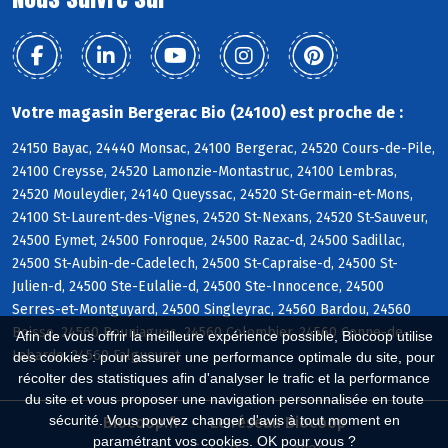
Votre magasin Bergerac Bio (24100) est proche de :
24150 Bayac, 24440 Monsac, 24100 Bergerac, 24520 Cours-de-Pile,
24100 Creysse, 24520 Lamonzie-Montastruc, 24100 Lembras,
24520 Mouleydier, 24140 Queyssac, 24520 St-Germain-et-Mons,
24100 St-Laurent-des-Vignes, 24520 St-Nexans, 24520 St-Sauveur,
24500 Eymet, 24500 Fonroque, 24500 Razac-d, 24500 Sadillac,
24500 St-Aubin-de-Cadelech, 24500 St-Capraise-d, 24500 St-
Julien-d, 24500 Ste-Eulalie-d, 24500 Ste-Innocence, 24500
Serres-et-Montguyard, 24500 Singleyrac, 24560 Bardou, 24560
Boisse, 24560 Bouniagues, 24560 Colombier, 24560 Conne-de-
Afin de vous offrir la meilleure expérience possible, Biocoop utilise
Labarde, 24560 Falgueyrat
des cookies : pour assurer une performance optimale du site, pour
récolter des statistiques afin d'analyser le trafic et la performance
du site et vous proposer une navigation personnalisée en toute
sécurité. Vous pouvez changer d'avis à tout moment en
Biocoop.fr
Le réseau Biocoop
paramétrant vos cookies. OK pour vous ?