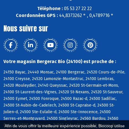
Téléphone :
05 53 27 22 22
Coordonnées GPS :
44,8373262 ° , 0,4789716 °
Nous suivre sur
Votre magasin Bergerac Bio (24100) est proche de :
24150 Bayac, 24440 Monsac, 24100 Bergerac, 24520 Cours-de-Pile,
24100 Creysse, 24520 Lamonzie-Montastruc, 24100 Lembras,
24520 Mouleydier, 24140 Queyssac, 24520 St-Germain-et-Mons,
24100 St-Laurent-des-Vignes, 24520 St-Nexans, 24520 St-Sauveur,
24500 Eymet, 24500 Fonroque, 24500 Razac-d, 24500 Sadillac,
24500 St-Aubin-de-Cadelech, 24500 St-Capraise-d, 24500 St-
Julien-d, 24500 Ste-Eulalie-d, 24500 Ste-Innocence, 24500
Serres-et-Montguyard, 24500 Singleyrac, 24560 Bardou, 24560
Boisse, 24560 Bouniagues, 24560 Colombier, 24560 Conne-de-
Afin de vous offrir la meilleure expérience possible, Biocoop utilise