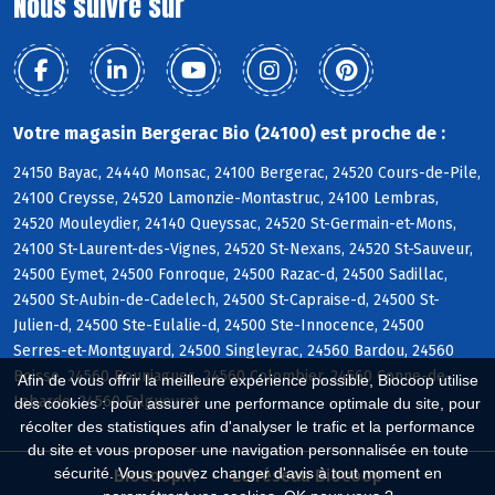
Nous suivre sur
Votre magasin Bergerac Bio (24100) est proche de :
24150 Bayac, 24440 Monsac, 24100 Bergerac, 24520 Cours-de-Pile,
24100 Creysse, 24520 Lamonzie-Montastruc, 24100 Lembras,
24520 Mouleydier, 24140 Queyssac, 24520 St-Germain-et-Mons,
24100 St-Laurent-des-Vignes, 24520 St-Nexans, 24520 St-Sauveur,
24500 Eymet, 24500 Fonroque, 24500 Razac-d, 24500 Sadillac,
24500 St-Aubin-de-Cadelech, 24500 St-Capraise-d, 24500 St-
Julien-d, 24500 Ste-Eulalie-d, 24500 Ste-Innocence, 24500
Serres-et-Montguyard, 24500 Singleyrac, 24560 Bardou, 24560
Boisse, 24560 Bouniagues, 24560 Colombier, 24560 Conne-de-
Afin de vous offrir la meilleure expérience possible, Biocoop utilise
Labarde, 24560 Falgueyrat
des cookies : pour assurer une performance optimale du site, pour
récolter des statistiques afin d'analyser le trafic et la performance
du site et vous proposer une navigation personnalisée en toute
sécurité. Vous pouvez changer d'avis à tout moment en
Biocoop.fr
Le réseau Biocoop