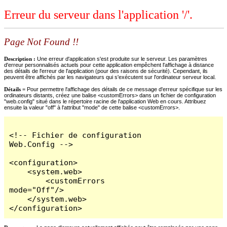
Erreur du serveur dans l'application '/'.
Page Not Found !!
Description :
Une erreur d'application s'est produite sur le serveur. Les paramètres
d'erreur personnalisés actuels pour cette application empêchent l'affichage à distance
des détails de l'erreur de l'application (pour des raisons de sécurité). Cependant, ils
peuvent être affichés par les navigateurs qui s'exécutent sur l'ordinateur serveur local.
Détails =
Pour permettre l'affichage des détails de ce message d'erreur spécifique sur les
ordinateurs distants, créez une balise <customErrors> dans un fichier de configuration
"web.config" situé dans le répertoire racine de l'application Web en cours. Attribuez
ensuite la valeur "off" à l'attribut "mode" de cette balise <customErrors>.
<!-- Fichier de configuration 
Web.Config -->

<configuration>

    <system.web>

        <customErrors 
mode="Off"/>

    </system.web>

</configuration>