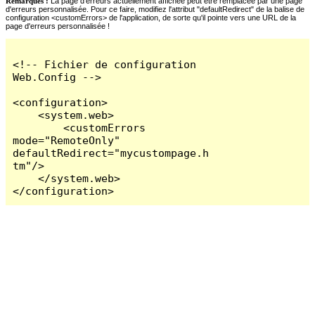
Remarques :
La page d'erreurs actuellement affichée peut être remplacée par une page
d'erreurs personnalisée. Pour ce faire, modifiez l'attribut "defaultRedirect" de la balise de
configuration <customErrors> de l'application, de sorte qu'il pointe vers une URL de la
page d'erreurs personnalisée !
<!-- Fichier de configuration 
Web.Config -->

<configuration>

    <system.web>

        <customErrors 
mode="RemoteOnly" 
defaultRedirect="mycustompage.h
tm"/>

    </system.web>

</configuration>