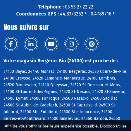
Téléphone :
05 53 27 22 22
Coordonnées GPS :
44,8373262 ° , 0,4789716 °
Nous suivre sur
Votre magasin Bergerac Bio (24100) est proche de :
24150 Bayac, 24440 Monsac, 24100 Bergerac, 24520 Cours-de-Pile,
24100 Creysse, 24520 Lamonzie-Montastruc, 24100 Lembras,
24520 Mouleydier, 24140 Queyssac, 24520 St-Germain-et-Mons,
24100 St-Laurent-des-Vignes, 24520 St-Nexans, 24520 St-Sauveur,
24500 Eymet, 24500 Fonroque, 24500 Razac-d, 24500 Sadillac,
24500 St-Aubin-de-Cadelech, 24500 St-Capraise-d, 24500 St-
Julien-d, 24500 Ste-Eulalie-d, 24500 Ste-Innocence, 24500
Serres-et-Montguyard, 24500 Singleyrac, 24560 Bardou, 24560
Boisse, 24560 Bouniagues, 24560 Colombier, 24560 Conne-de-
Afin de vous offrir la meilleure expérience possible, Biocoop utilise