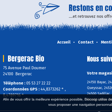
Restons en con
....et retrouvez nos of
Accueil
Contact
Menti
Bergerac Bio
Nous suiv
75 Avenue Paul Doumer
Votre magasi
24100 Bergerac
24150 Bayac, 2
Téléphone :
05 53 27 22 22
Queyssac, 2452
Coordonnées GPS :
44,8373262 ° ,
24500 Sadillac,
0,4789716 °
Afin de vous offrir la meilleure expérience possible, Biocoop utilise d
Montguyard, 24
vous proposer une navigation personnal