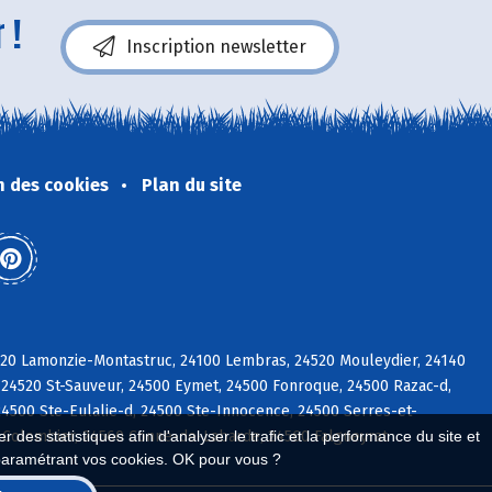
 !
Inscription newsletter
n des cookies
Plan du site
520 Lamonzie-Montastruc, 24100 Lembras, 24520 Mouleydier, 24140
 24520 St-Sauveur, 24500 Eymet, 24500 Fonroque, 24500 Razac-d,
 24500 Ste-Eulalie-d, 24500 Ste-Innocence, 24500 Serres-et-
 des statistiques afin d'analyser le trafic et la performance du site et
0 Colombier, 24560 Conne-de-Labarde, 24560 Falgueyrat
paramétrant vos cookies. OK pour vous ?