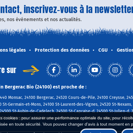
tact, inscrivez-vous à la newsletter
fres, nos événements et nos actualités.
ons légales
Protection des données
CGU
Gestio
re sur
n Bergerac Bio (24100) est proche de :
4440 Monsac, 24100 Bergerac, 24520 Cours-de-Pile, 24100 Creysse, 24
0 St-Germain-et-Mons, 24100 St-Laurent-des-Vignes, 24520 St-Nexans,
 24500 St-Aubin-de-Cadelech, 24500 St-Capraise-d, 24500 St-Julien-d,
es cookies : pour assurer une performance optimale du site, pour récolter
500 Singleyrac, 24560 Bardou, 24560 Boisse, 24560 Bouniagues, 2456
isée en toute sécurité. Vous pouvez changer d'avis à tout moment en 