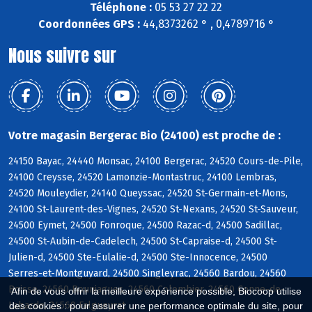
Téléphone :
05 53 27 22 22
Coordonnées GPS :
44,8373262 ° , 0,4789716 °
Nous suivre sur
Votre magasin Bergerac Bio (24100) est proche de :
24150 Bayac, 24440 Monsac, 24100 Bergerac, 24520 Cours-de-Pile,
24100 Creysse, 24520 Lamonzie-Montastruc, 24100 Lembras,
24520 Mouleydier, 24140 Queyssac, 24520 St-Germain-et-Mons,
24100 St-Laurent-des-Vignes, 24520 St-Nexans, 24520 St-Sauveur,
24500 Eymet, 24500 Fonroque, 24500 Razac-d, 24500 Sadillac,
24500 St-Aubin-de-Cadelech, 24500 St-Capraise-d, 24500 St-
Julien-d, 24500 Ste-Eulalie-d, 24500 Ste-Innocence, 24500
Serres-et-Montguyard, 24500 Singleyrac, 24560 Bardou, 24560
Boisse, 24560 Bouniagues, 24560 Colombier, 24560 Conne-de-
Afin de vous offrir la meilleure expérience possible, Biocoop utilise
Labarde, 24560 Falgueyrat
des cookies : pour assurer une performance optimale du site, pour