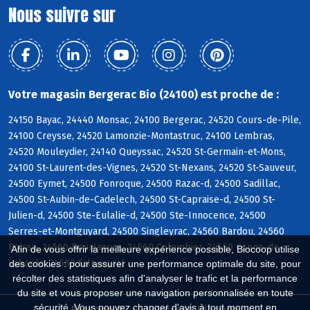
Nous suivre sur
Votre magasin Bergerac Bio (24100) est proche de :
24150 Bayac, 24440 Monsac, 24100 Bergerac, 24520 Cours-de-Pile,
24100 Creysse, 24520 Lamonzie-Montastruc, 24100 Lembras,
24520 Mouleydier, 24140 Queyssac, 24520 St-Germain-et-Mons,
24100 St-Laurent-des-Vignes, 24520 St-Nexans, 24520 St-Sauveur,
24500 Eymet, 24500 Fonroque, 24500 Razac-d, 24500 Sadillac,
24500 St-Aubin-de-Cadelech, 24500 St-Capraise-d, 24500 St-
Julien-d, 24500 Ste-Eulalie-d, 24500 Ste-Innocence, 24500
Serres-et-Montguyard, 24500 Singleyrac, 24560 Bardou, 24560
Boisse, 24560 Bouniagues, 24560 Colombier, 24560 Conne-de-
Afin de vous offrir la meilleure expérience possible, Biocoop utilise
Labarde, 24560 Falgueyrat
des cookies : pour assurer une performance optimale du site, pour
récolter des statistiques afin d'analyser le trafic et la performance
du site et vous proposer une navigation personnalisée en toute
sécurité. Vous pouvez changer d'avis à tout moment en
Biocoop.fr
Le réseau Biocoop