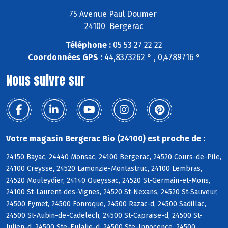
75 Avenue Paul Doumer
24100 Bergerac
Téléphone :
05 53 27 22 22
Coordonnées GPS :
44,8373262 ° , 0,4789716 °
Nous suivre sur
Votre magasin Bergerac Bio (24100) est proche de :
24150 Bayac, 24440 Monsac, 24100 Bergerac, 24520 Cours-de-Pile,
24100 Creysse, 24520 Lamonzie-Montastruc, 24100 Lembras,
24520 Mouleydier, 24140 Queyssac, 24520 St-Germain-et-Mons,
24100 St-Laurent-des-Vignes, 24520 St-Nexans, 24520 St-Sauveur,
24500 Eymet, 24500 Fonroque, 24500 Razac-d, 24500 Sadillac,
24500 St-Aubin-de-Cadelech, 24500 St-Capraise-d, 24500 St-
Julien-d, 24500 Ste-Eulalie-d, 24500 Ste-Innocence, 24500