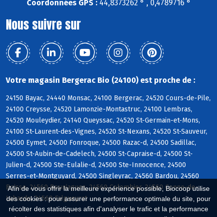
Coordonnées GPS :
44,8373262 ° , 0,4789716 °
Nous suivre sur
Votre magasin Bergerac Bio (24100) est proche de :
24150 Bayac, 24440 Monsac, 24100 Bergerac, 24520 Cours-de-Pile,
24100 Creysse, 24520 Lamonzie-Montastruc, 24100 Lembras,
24520 Mouleydier, 24140 Queyssac, 24520 St-Germain-et-Mons,
24100 St-Laurent-des-Vignes, 24520 St-Nexans, 24520 St-Sauveur,
24500 Eymet, 24500 Fonroque, 24500 Razac-d, 24500 Sadillac,
24500 St-Aubin-de-Cadelech, 24500 St-Capraise-d, 24500 St-
Julien-d, 24500 Ste-Eulalie-d, 24500 Ste-Innocence, 24500
Serres-et-Montguyard, 24500 Singleyrac, 24560 Bardou, 24560
Boisse, 24560 Bouniagues, 24560 Colombier, 24560 Conne-de-
Afin de vous offrir la meilleure expérience possible, Biocoop utilise
Labarde, 24560 Falgueyrat
des cookies : pour assurer une performance optimale du site, pour
récolter des statistiques afin d'analyser le trafic et la performance