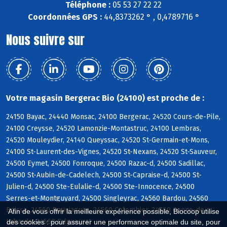
Téléphone :
05 53 27 22 22
Coordonnées GPS :
44,8373262 ° , 0,4789716 °
Nous suivre sur
Votre magasin Bergerac Bio (24100) est proche de :
24150 Bayac, 24440 Monsac, 24100 Bergerac, 24520 Cours-de-Pile,
24100 Creysse, 24520 Lamonzie-Montastruc, 24100 Lembras,
24520 Mouleydier, 24140 Queyssac, 24520 St-Germain-et-Mons,
24100 St-Laurent-des-Vignes, 24520 St-Nexans, 24520 St-Sauveur,
24500 Eymet, 24500 Fonroque, 24500 Razac-d, 24500 Sadillac,
24500 St-Aubin-de-Cadelech, 24500 St-Capraise-d, 24500 St-
Julien-d, 24500 Ste-Eulalie-d, 24500 Ste-Innocence, 24500
Serres-et-Montguyard, 24500 Singleyrac, 24560 Bardou, 24560
Boisse, 24560 Bouniagues, 24560 Colombier, 24560 Conne-de-
Afin de vous offrir la meilleure expérience possible, Biocoop utilise
Labarde, 24560 Falgueyrat
des cookies : pour assurer une performance optimale du site, pour