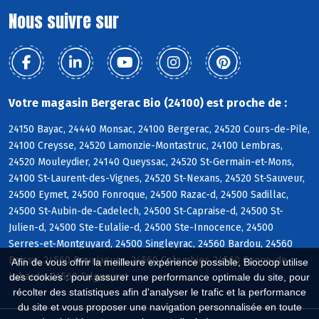
Nous suivre sur
Votre magasin Bergerac Bio (24100) est proche de :
24150 Bayac, 24440 Monsac, 24100 Bergerac, 24520 Cours-de-Pile,
24100 Creysse, 24520 Lamonzie-Montastruc, 24100 Lembras,
24520 Mouleydier, 24140 Queyssac, 24520 St-Germain-et-Mons,
24100 St-Laurent-des-Vignes, 24520 St-Nexans, 24520 St-Sauveur,
24500 Eymet, 24500 Fonroque, 24500 Razac-d, 24500 Sadillac,
24500 St-Aubin-de-Cadelech, 24500 St-Capraise-d, 24500 St-
Julien-d, 24500 Ste-Eulalie-d, 24500 Ste-Innocence, 24500
Serres-et-Montguyard, 24500 Singleyrac, 24560 Bardou, 24560
Boisse, 24560 Bouniagues, 24560 Colombier, 24560 Conne-de-
Afin de vous offrir la meilleure expérience possible, Biocoop utilise
Labarde, 24560 Falgueyrat
des cookies : pour assurer une performance optimale du site, pour
récolter des statistiques afin d'analyser le trafic et la performance
du site et vous proposer une navigation personnalisée en toute