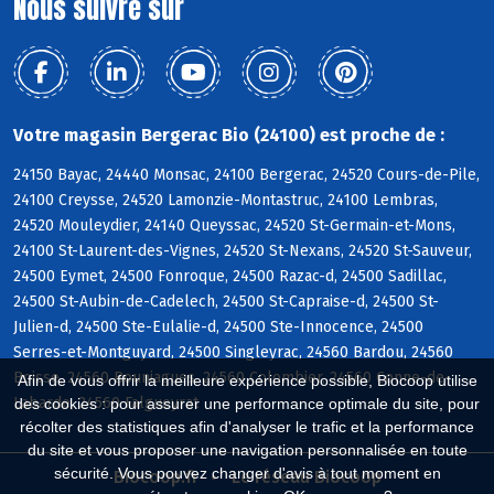
Nous suivre sur
Votre magasin Bergerac Bio (24100) est proche de :
24150 Bayac, 24440 Monsac, 24100 Bergerac, 24520 Cours-de-Pile,
24100 Creysse, 24520 Lamonzie-Montastruc, 24100 Lembras,
24520 Mouleydier, 24140 Queyssac, 24520 St-Germain-et-Mons,
24100 St-Laurent-des-Vignes, 24520 St-Nexans, 24520 St-Sauveur,
24500 Eymet, 24500 Fonroque, 24500 Razac-d, 24500 Sadillac,
24500 St-Aubin-de-Cadelech, 24500 St-Capraise-d, 24500 St-
Julien-d, 24500 Ste-Eulalie-d, 24500 Ste-Innocence, 24500
Serres-et-Montguyard, 24500 Singleyrac, 24560 Bardou, 24560
Boisse, 24560 Bouniagues, 24560 Colombier, 24560 Conne-de-
Afin de vous offrir la meilleure expérience possible, Biocoop utilise
Labarde, 24560 Falgueyrat
des cookies : pour assurer une performance optimale du site, pour
récolter des statistiques afin d'analyser le trafic et la performance
du site et vous proposer une navigation personnalisée en toute
sécurité. Vous pouvez changer d'avis à tout moment en
Biocoop.fr
Le réseau Biocoop