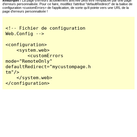
Remarques :
La page d'erreurs actuellement affichée peut être remplacée par une page
d'erreurs personnalisée. Pour ce faire, modifiez l'attribut "defaultRedirect" de la balise de
configuration <customErrors> de l'application, de sorte qu'il pointe vers une URL de la
page d'erreurs personnalisée !
<!-- Fichier de configuration 
Web.Config -->

<configuration>

    <system.web>

        <customErrors 
mode="RemoteOnly" 
defaultRedirect="mycustompage.h
tm"/>

    </system.web>

</configuration>