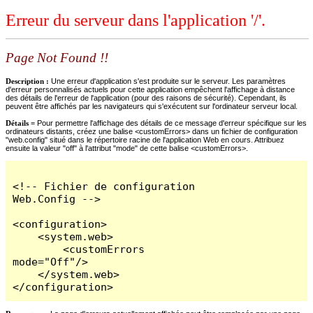
Erreur du serveur dans l'application '/'.
Page Not Found !!
Description :
Une erreur d'application s'est produite sur le serveur. Les paramètres
d'erreur personnalisés actuels pour cette application empêchent l'affichage à distance
des détails de l'erreur de l'application (pour des raisons de sécurité). Cependant, ils
peuvent être affichés par les navigateurs qui s'exécutent sur l'ordinateur serveur local.
Détails =
Pour permettre l'affichage des détails de ce message d'erreur spécifique sur les
ordinateurs distants, créez une balise <customErrors> dans un fichier de configuration
"web.config" situé dans le répertoire racine de l'application Web en cours. Attribuez
ensuite la valeur "off" à l'attribut "mode" de cette balise <customErrors>.
<!-- Fichier de configuration 
Web.Config -->

<configuration>

    <system.web>

        <customErrors 
mode="Off"/>

    </system.web>

</configuration>