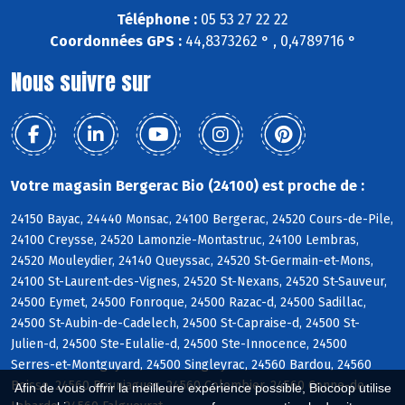
Téléphone :
05 53 27 22 22
Coordonnées GPS :
44,8373262 ° , 0,4789716 °
Nous suivre sur
Votre magasin Bergerac Bio (24100) est proche de :
24150 Bayac, 24440 Monsac, 24100 Bergerac, 24520 Cours-de-Pile,
24100 Creysse, 24520 Lamonzie-Montastruc, 24100 Lembras,
24520 Mouleydier, 24140 Queyssac, 24520 St-Germain-et-Mons,
24100 St-Laurent-des-Vignes, 24520 St-Nexans, 24520 St-Sauveur,
24500 Eymet, 24500 Fonroque, 24500 Razac-d, 24500 Sadillac,
24500 St-Aubin-de-Cadelech, 24500 St-Capraise-d, 24500 St-
Julien-d, 24500 Ste-Eulalie-d, 24500 Ste-Innocence, 24500
Serres-et-Montguyard, 24500 Singleyrac, 24560 Bardou, 24560
Boisse, 24560 Bouniagues, 24560 Colombier, 24560 Conne-de-
Afin de vous offrir la meilleure expérience possible, Biocoop utilise