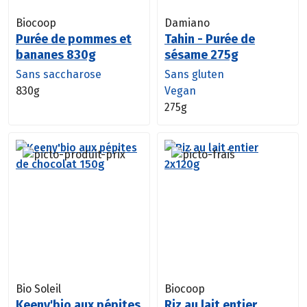
Biocoop
Damiano
Purée de pommes et
Tahin - Purée de
bananes 830g
sésame 275g
Sans saccharose
Sans gluten
830g
Vegan
275g
Bio Soleil
Biocoop
Keeny'bio aux pépites
Riz au lait entier